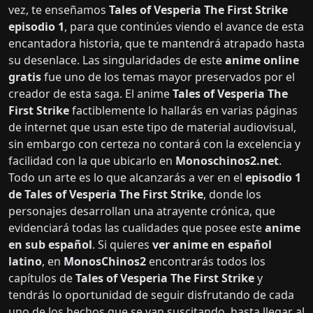
vez, te enseñamos
Tales of Vesperia The First Strike
episodio 1
, para que continúes viendo el avance de esta
encantadora historia, que te mantendrá atrapado hasta
su desenlace. Las singularidades de este
anime online
gratis
fue uno de los temas mayor preservados por el
creador de esta saga. El anime
Tales of Vesperia The
First Strike
factiblemente lo hallarás en varias páginas
de internet que usan este tipo de material audiovisual,
sin embargo con certeza no contará con la excelencia y
facilidad con la que ubicarlo en
Monoschinos2.net
.
Todo un arte es lo que alcanzarás a ver en el
episodio 1
de Tales of Vesperia The First Strike
, donde los
personajes desarrollan una atrayente crónica, que
evidenciará todas las cualidades que posee este
anime
en sub español
. Si quieres
ver anime en español
latino
, en
MonosChinos2
encontrarás todos los
capítulos de
Tales of Vesperia The First Strike
y
tendrás lo oportunidad de seguir disfrutando de cada
uno de los hechos que se van suscitando, hasta llegar al