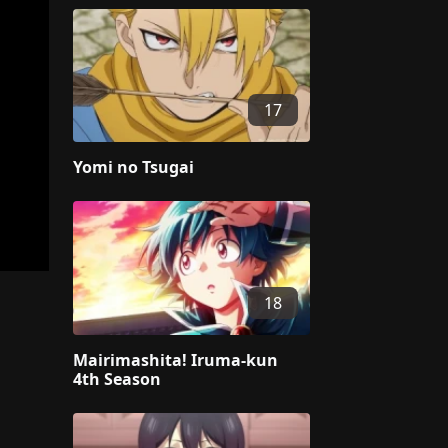
17
Yomi no Tsugai
18
Mairimashita! Iruma-kun
4th Season