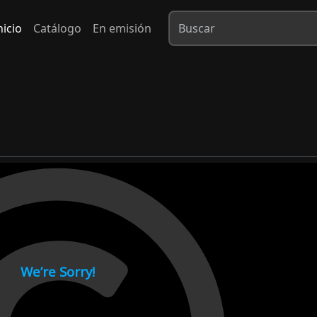
nicio
Catálogo
En emisión
1