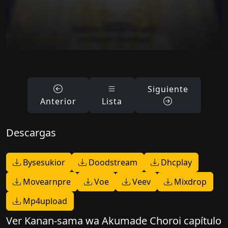
Siguiente
Anterior
Lista
Descargas
Bysesukior
Doodstream
Dhcplay
Movearnpre
Voe
Veev
Mixdrop
Mp4upload
Ver Kanan-sama wa Akumade Choroi capítulo