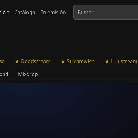
nicio
Catálogo
En emisión
se
Doodstream
Streamwish
Lulustream
oad
Mixdrop