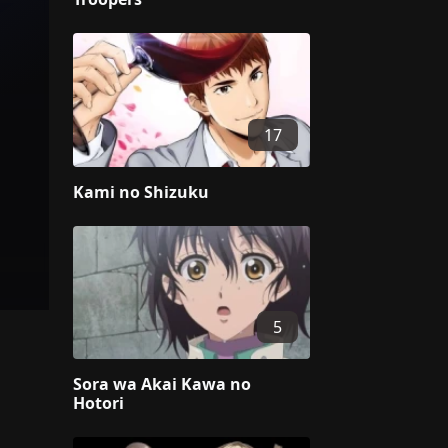
17
Kami no Shizuku
5
Sora wa Akai Kawa no
Hotori