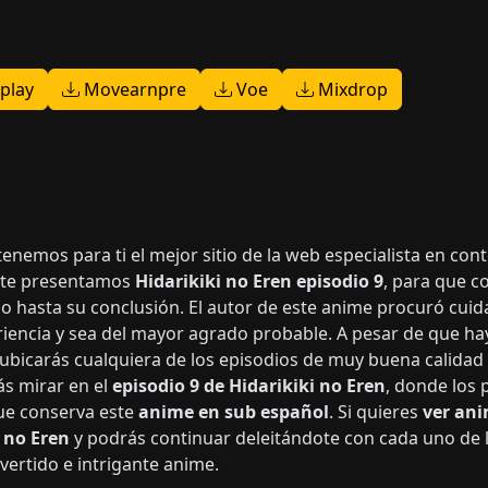
play
Movearnpre
Voe
Mixdrop
tenemos para ti el mejor sitio de la web especialista en con
, te presentamos
Hidarikiki no Eren episodio 9
, para que c
o hasta su conclusión. El autor de este anime procuró cuida
iencia y sea del mayor agrado probable. A pesar de que hay
ubicarás cualquiera de los episodios de muy buena calidad
ás mirar en el
episodio 9 de Hidarikiki no Eren
, donde los 
que conserva este
anime en sub español
. Si quieres
ver ani
 no Eren
y podrás continuar deleitándote con cada uno de 
ivertido e intrigante anime.