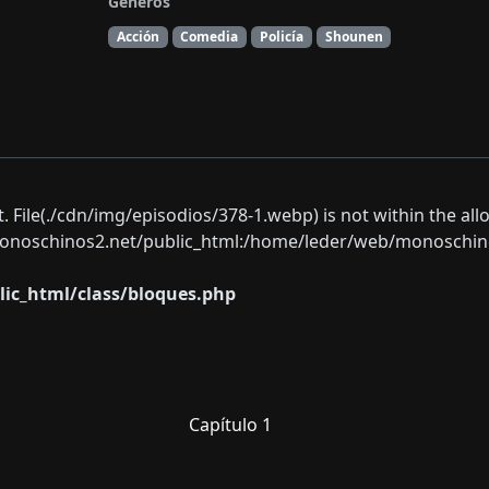
Géneros
Acción
Comedia
Policía
Shounen
ect. File(./cdn/img/episodios/378-1.webp) is not within the al
oschinos2.net/public_html:/home/leder/web/monoschinos2.
ic_html/class/bloques.php
Capítulo 1