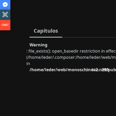
Capítulos
Warning
: file_exists(): open_basedir restriction in eff
(/home/leder/.composer:/home/leder/web/mon
in
/home/leder/web/monoschinos2.net/publ
on line
299