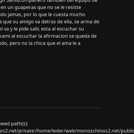
migo Sano(compañero tambien del equipo de
e en un guaperas que no se le resiste
do jamas, por lo que le cuesta mucho
 que su amigo va detras de ella, se arma de
 va y le pide salir, esta al escuchar su
akami al escuchar la afirmacion se queda de
o, pero no la chica que el ama le a
lowed path(s):
net/private:/home/leder/web/monoschinos2.net/public_sht