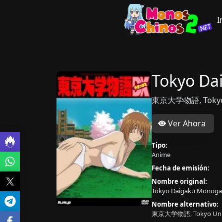
I
Tokyo Da
東京大学物語, Tokyo U
Ver Ahora
Tipo:
Anime
Fecha de emisión:
Nombre original:
Tokyo Daigaku Monogat
Nombre alternativo:
東京大学物語, Tokyo Unive