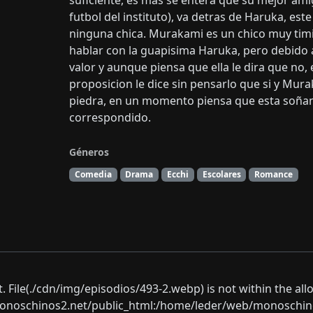
suficiente, es mas se entera que su mejor a
futbol del instituto), va detras de Haruka, est
ninguna chica. Murakami es un chico muy timi
hablar con la guapisima Haruka, pero debido a
valor y aunque piensa que ella le dira que no, el
proposicion le dice sin pensarlo que si y Mur
piedra, en un momento piensa que esta soñand
correspondido.
Géneros
Comedia
Drama
Ecchi
Escolares
Romance
ect. File(./cdn/img/episodios/493-2.webp) is not within the al
oschinos2.net/public_html:/home/leder/web/monoschinos2.