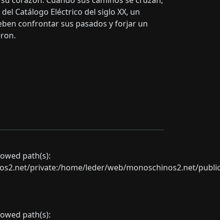
 su corazón. Cuando sus caminos se cruzan,
del Catálogo Eléctrico del siglo XX, un
deben confrontar sus pasados y forjar un
eron.
llowed path(s):
net/private:/home/leder/web/monoschinos2.net/public_sht
llowed path(s):