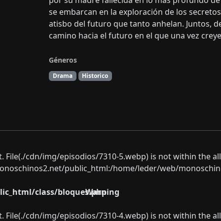
por su madre fallecida en lo más profundo de
se embarcan en la exploración de los secretos 
atisbo del futuro que tanto anhelan. Juntos, 
camino hacia el futuro en el que una vez crey
Géneros
Drama
Historico
ect. File(./cdn/img/episodios/7310-5.webp) is not within the a
oschinos2.net/public_html:/home/leder/web/monoschinos2.
ic_html/class/bloques.php
Warning
ect. File(./cdn/img/episodios/7310-4.webp) is not within the a