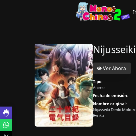
I
Nijusseik
Ver Ahora
Tipo:
Anime
Fecha de emisión:
Nombre original:
Nijusseiki Denki Mokur
Evrika