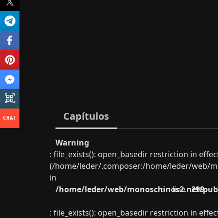
Capítulos
Warning
: file_exists(): open_basedir restriction in eff
(/home/leder/.composer:/home/leder/web/mon
in
/home/leder/web/monoschinos2.net/publ
on line
299
: file_exists(): open_basedir restriction in eff