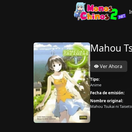
I
Mahou Ts
Ver Ahora
Tipo:
Anime
Fecha de emisión:
Nombre original:
Mahou Tsukai ni Taiset