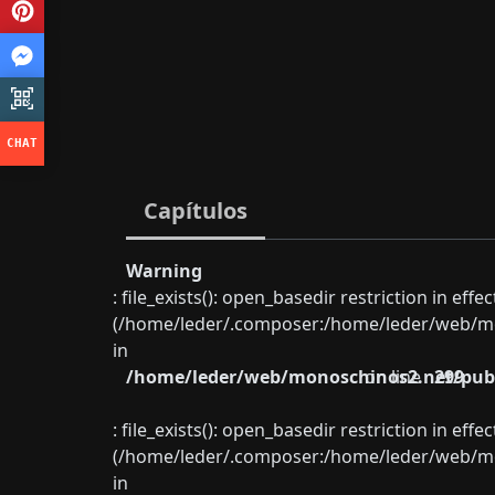
Capítulos
Warning
: file_exists(): open_basedir restriction in eff
(/home/leder/.composer:/home/leder/web/mon
in
/home/leder/web/monoschinos2.net/publ
on line
299
: file_exists(): open_basedir restriction in eff
(/home/leder/.composer:/home/leder/web/mon
in