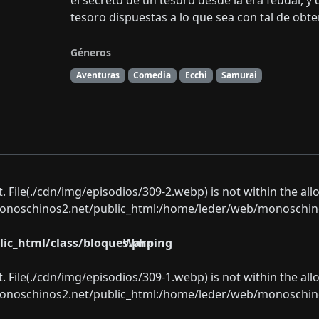
el secreto de un tesoro desde la era feudal, y 
tesoro dispuestas a lo que sea con tal de obte
Géneros
Aventuras
Comedia
Ecchi
Samurai
ect. File(./cdn/img/episodios/309-2.webp) is not within the al
oschinos2.net/public_html:/home/leder/web/monoschinos2.
ic_html/class/bloques.php
Warning
ect. File(./cdn/img/episodios/309-1.webp) is not within the al
oschinos2.net/public_html:/home/leder/web/monoschinos2.