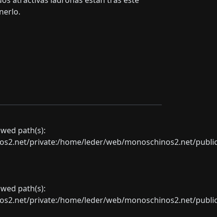
dos atractivas ladronas están tras este
nerlo.
lowed path(s):
net/private:/home/leder/web/monoschinos2.net/public_sht
lowed path(s):
net/private:/home/leder/web/monoschinos2.net/public_sht