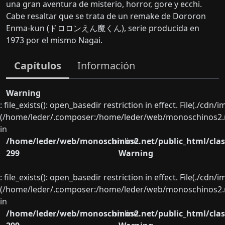
una gran aventura de misterio, horror, gore y ecchi.
Cabe resaltar que se trata de un remake de Dororon
Enma-kun (ドロロンえん魔くん), serie producida en
1973 por el mismo Nagai.
Capítulos
Información
Warning
: file_exists(): open_basedir restriction in effect. File(./cd
(/home/leder/.composer:/home/leder/web/monoschinos2.ne
in
/home/leder/web/monoschinos2.net/public_html/clas
on line
299
Warning
: file_exists(): open_basedir restriction in effect. File(./cd
(/home/leder/.composer:/home/leder/web/monoschinos2.ne
in
/home/leder/web/monoschinos2.net/public_html/clas
on line