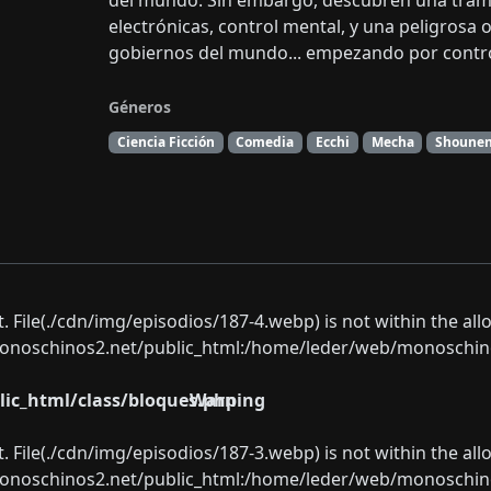
del mundo. Sin embargo, descubren una trama
electrónicas, control mental, y una peligrosa 
gobiernos del mundo... empezando por controla
Géneros
Ciencia Ficción
Comedia
Ecchi
Mecha
Shoune
ect. File(./cdn/img/episodios/187-4.webp) is not within the al
oschinos2.net/public_html:/home/leder/web/monoschinos2.
ic_html/class/bloques.php
Warning
ect. File(./cdn/img/episodios/187-3.webp) is not within the al
oschinos2.net/public_html:/home/leder/web/monoschinos2.