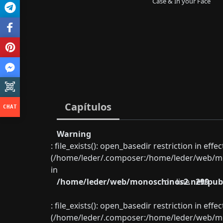
Case & In your Face
Capítulos
Warning
: file_exists(): open_basedir restriction in eff
(/home/leder/.composer:/home/leder/web/mon
in
/home/leder/web/monoschinos2.net/publ
on line
299
: file_exists(): open_basedir restriction in eff
(/home/leder/.composer:/home/leder/web/mon