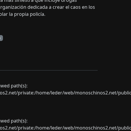
 mas siniestra que incluye drogas
organización dedicada a crear el caos en los
r la propia policía.
n
lowed path(s):
net/private:/home/leder/web/monoschinos2.net/public_sht
lowed path(s):
net/private:/home/leder/web/monoschinos2.net/public_sht