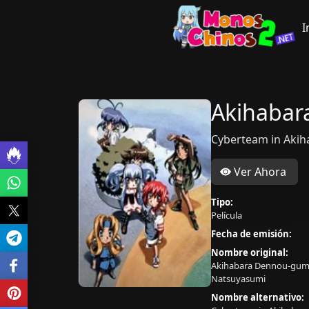
I
Akihabar
Cyberteam in A
Ver Ahora
Tipo:
Película
Fecha de emisión:
Nombre original:
Akihabara Dennou-gumi
Natsuyasumi
Nombre alternativo: