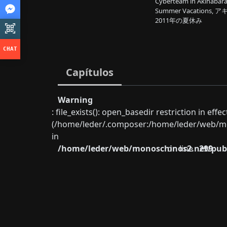
Cyberteam in Akihabara
Summer Vacations
2011年の夏休み
Capítulos
Warning
: file_exists(): open_basedir restriction in eff
(/home/leder/.composer:/home/leder/web/mon
in
/home/leder/web/monoschinos2.net/publ
on line
299