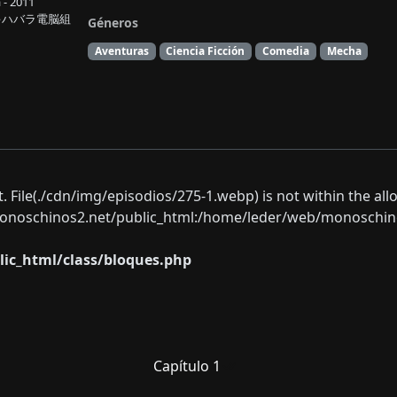
 - 2011
, アキハバラ電脳組
Géneros
Aventuras
Ciencia Ficción
Comedia
Mecha
ect. File(./cdn/img/episodios/275-1.webp) is not within the al
oschinos2.net/public_html:/home/leder/web/monoschinos2.
ic_html/class/bloques.php
Capítulo 1