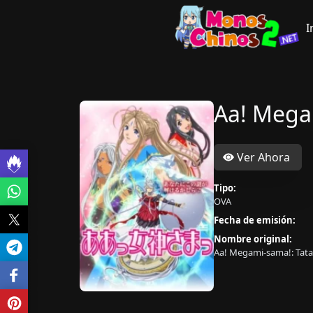
I
Aa! Mega
Ver Ahora
Tipo:
OVA
Fecha de emisión:
Nombre original:
Aa! Megami-sama!: Tat