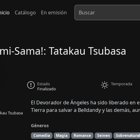
nicio
Catálogo
En emisión
mi-Sama!: Tatakau Tsubasa
Estado
Temporada
Finalizado
El Devorador de Ángeles ha sido liberado en el
Tierra para salvar a Belldandy y las demás, 
akau Tsubasa
Géneros
Comedia
Magia
Romance
Seinen
Sobrenatura